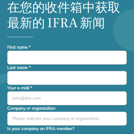
在您的收件箱中获取
最新的
IFRA
新闻
First name
*
Last name
*
Your e-mail
*
Company or organization
Is your company an IFRA member?