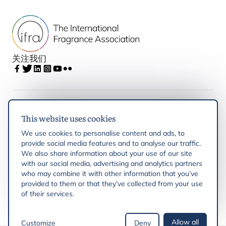
关注我们
IFRA
This website uses cookies
We use cookies to personalise content and ads, to
Latest updates
provide social media features and to analyse our traffic.
We also share information about your use of our site
with our social media, advertising and analytics partners
IFRA Regions
who may combine it with other information that you’ve
provided to them or that they’ve collected from your use
Resources
of their services.
Allow all
Customize
Deny