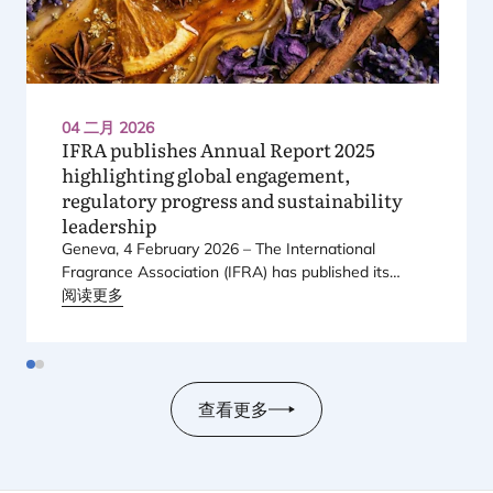
04 二月 2026
IFRA
publishes Annual Report
2025
highlighting global engagement,
regulatory progress and sustainability
leadership
Geneva,
4
February
2026
– The International
Fragrance Association (
IFRA
) has published its
Annual Report
阅读更多
2025
, marking a year defined by
global connection, scientific progress and
strengthened engagement with regulators,
members and stakeholders worldwide.
查看更多