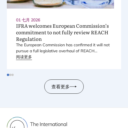
01 七月 2026
IFRA
welcomes European Commission’s
commitment to not fully review
REACH
Regulation
The European Commission has confirmed it will not
pursue a full legislative overhaul of
REACH
(Registration, Evaluation, Authorisation and
阅读更多
Restriction of Chemicals), a decision
IFRA
welcomes
as providing much needed certainty for the
fragrance industry.
查看更多