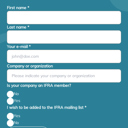
First name
*
Last name
*
Your e-mail
*
Company or organization
Is your company an IFRA member?
No
Yes
I wish to be added to the IFRA mailing list
*
Yes
No