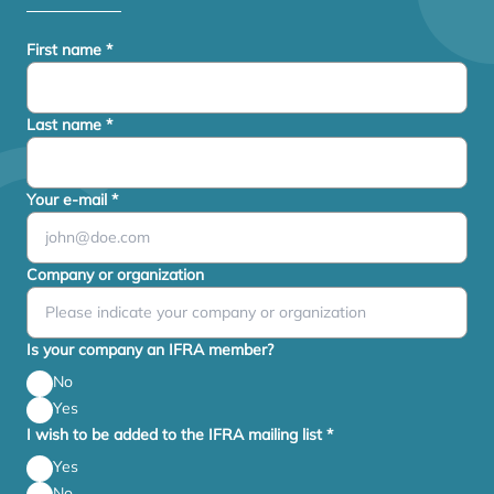
First name
*
Last name
*
Your e-mail
*
Company or organization
Is your company an IFRA member?
No
Yes
I wish to be added to the IFRA mailing list
*
Yes
No