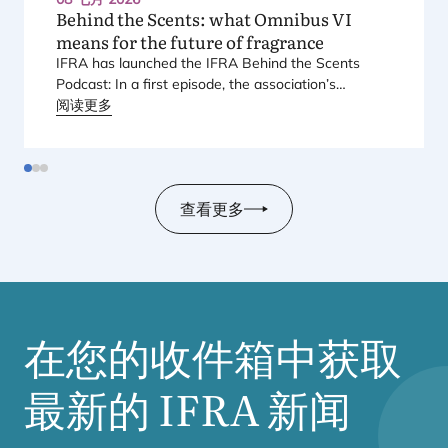
Behind the Scents: what Omnibus
VI
means for the future of fragrance
IFRA
has launched the
IFRA
Behind the Scents
Podcast: In a first episode, the association’s
Regional Director for Europe explains Europe’s
阅读更多
landmark regulatory package – and why it matters
for safety, innovation, and the products consumers
love.
查看更多
在您的收件箱中获取
最新的
IFRA
新闻