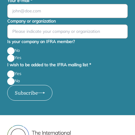
Your e-mail
*
Company or organization
Is your company an IFRA member?
No
Yes
I wish to be added to the IFRA mailing list
*
Yes
No
Subscribe