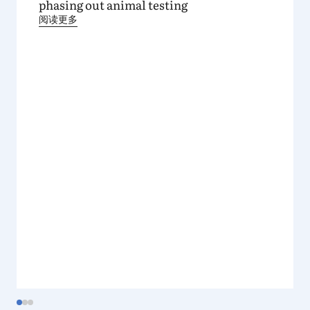
phasing out animal testing
阅读更多