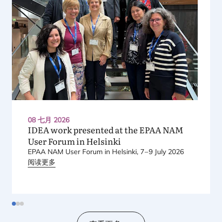
08 七月 2026
IDEA
work presented at the
EPAA
NAM
User Forum in Helsinki
EPAA
NAM
User Forum in Helsinki,
7
–
9
July
2026
阅读更多