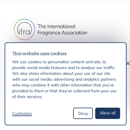
This website uses cookies
IFRA
Latest up
We use cookies to personalise content and ads, to
provide social media features and to analyse our traffic.
IFRA Standards
We also share information about your use of our site
with our social media, advertising and analytics partners
who may combine it with other information that you’ve
provided to them or that they’ve collected from your use
of their services.
Allow all
Customize
Deny