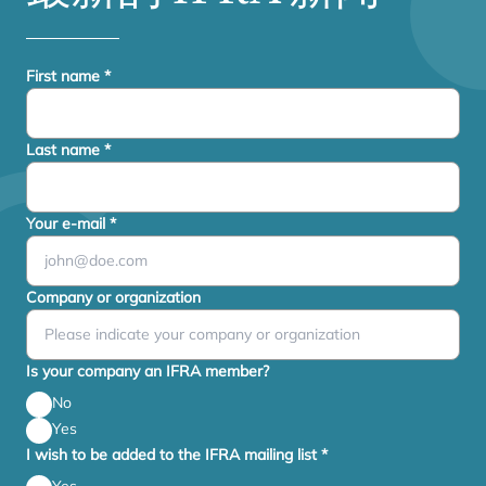
First name
*
Last name
*
Your e-mail
*
Company or organization
Is your company an IFRA member?
No
Yes
I wish to be added to the IFRA mailing list
*