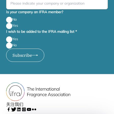
Is your company an IFRA member?
No
Yes
I wish to be added to the IFRA mailing list
*
Yes
No
Subscribe
关注我们