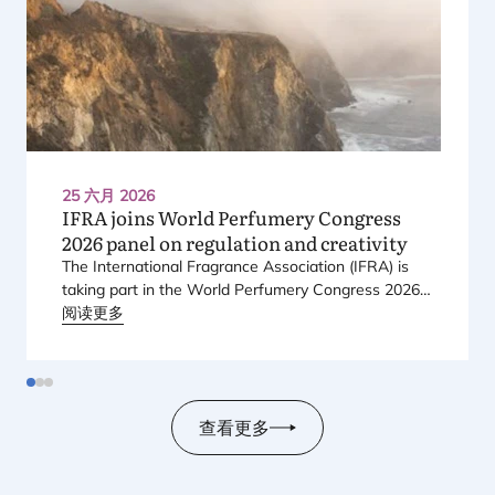
25 六月 2026
IFRA
joins World Perfumery Congress
2026
panel on regulation and creativity
The International Fragrance Association (
IFRA
) is
taking part in the World Perfumery Congress
2026
,
held from
阅读更多
23
to
25
June
2026
at the Monterey
Conference Center in Monterey, California, in the
United States.
查看更多