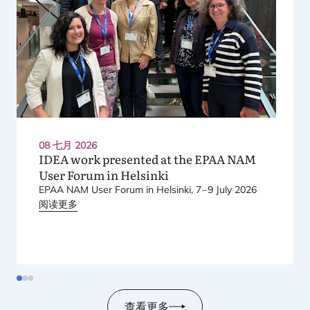
08 七月 2026
IDEA
work presented at the
EPAA
NAM
User Forum in Helsinki
EPAA
NAM
User Forum in Helsinki,
7
–
9
July
2026
阅读更多
查看更多