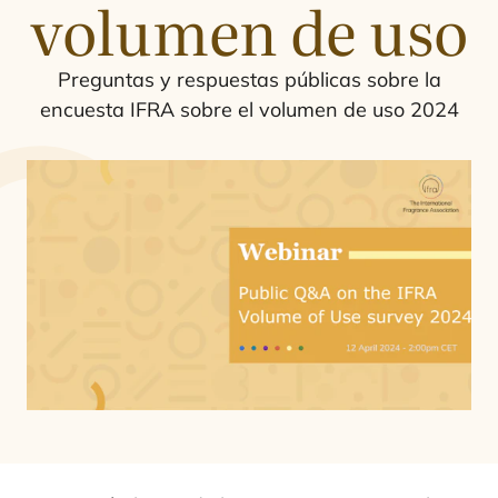
volumen de uso
Pre­gun­tas y res­pues­tas públi­cas sobre la
encues­ta
IFRA
sobre el volu­men de uso
2024