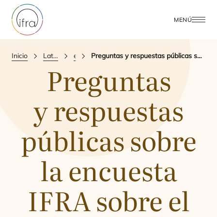
MENÚ
Inicio
Latest Updates
events
Preguntas y respuestas públicas sobre la encuesta IFRA sobre el volumen de uso
Preguntas
y respuestas
públicas sobre
la encuesta
IFRA
sobre el