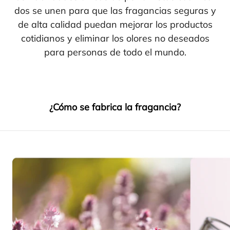
dos se unen para que las fra­gan­cias segu­ras y
de alta cali­dad pue­dan mejo­rar los pro­duc­tos
coti­dia­nos y eli­mi­nar los olo­res no desea­dos
para per­so­nas de todo el mundo.
¿Cómo se fabrica la fragancia?