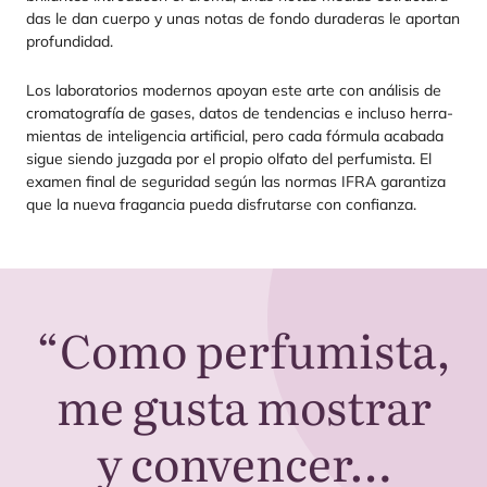
das le dan cuer­po y unas notas de fon­do dura­de­ras le apor­tan
profundidad.
Los labo­ra­to­rios moder­nos apo­yan este arte con aná­li­sis de
cro­ma­to­gra­fía de gases, datos de ten­den­cias e inclu­so herra­
mien­tas de inte­li­gen­cia arti­fi­cial, pero cada fór­mu­la aca­ba­da
sigue sien­do juz­ga­da por el pro­pio olfa­to del per­fu­mis­ta. El
examen final de segu­ri­dad según las nor­mas
IFRA
garan­ti­za
que la nue­va fra­gan­cia pue­da dis­fru­tar­se con confianza.
“
Como perfumista,
me gusta mostrar
y convencer…