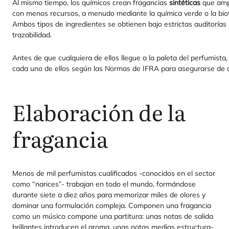
Al mis­mo tiem­po, los quí­mi­cos crean fra­gan­cias
sin­té­ti­cas
que ampl
con menos recur­sos, a menu­do median­te la quí­mi­ca ver­de o la bio­te
Ambos tipos de ingre­dien­tes se obtie­nen bajo estric­tas audi­to­rías 
trazabilidad.
Antes de que cual­quie­ra de ellos lle­gue a la pale­ta del per­fu­mis­
cada uno de ellos según las Nor­mas de
IFRA
para ase­gu­rar­se de q
Elaboración de la
fragancia
Menos de mil per­fu­mis­tas cua­li­fi­ca­dos ‑cono­ci­dos en el sec­tor
como
“
nari­ces”- tra­ba­jan en todo el mun­do, for­mán­do­se
duran­te sie­te a diez años para memo­ri­zar miles de olo­res y
domi­nar una for­mu­la­ción com­ple­ja. Com­po­nen una fra­gan­cia
como un músi­co com­po­ne una par­ti­tu­ra: unas notas de sali­da
bri­llan­tes intro­du­cen el aro­ma, unas notas medias estruc­tu­ra­