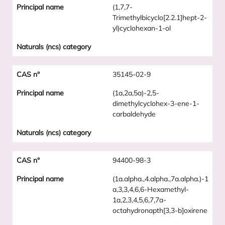
(1,7,7-
Trimethylbicyclo[2.2.1]hept-2-
yl)cyclohexan-1-ol
35145-02-9
(1a,2a,5a)-2,5-
dimethylcyclohex-3-ene-1-
carbaldehyde
94400-98-3
(1a.alpha.,4.alpha.,7a.alpha.)-1
a,3,3,4,6,6-Hexamethyl-
1a,2,3,4,5,6,7,7a-
octahydronapth[3,3-b]oxirene