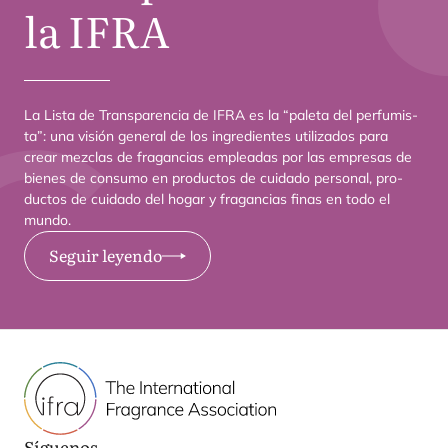
la
IFRA
La Lis­ta de Trans­pa­ren­cia de
IFRA
es la
“
pale­ta del per­fu­mis­
ta”: una visión gene­ral de los ingre­dien­tes uti­li­za­dos para
crear mez­clas de fra­gan­cias emplea­das por las empre­sas de
bie­nes de con­su­mo en pro­duc­tos de cui­da­do per­so­nal, pro­
duc­tos de cui­da­do del hogar y fra­gan­cias finas en todo el
mundo.
Seguir leyendo
Síguenos