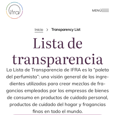
MENÚ
Inicio
Transparency List
Lista de
transparencia
La Lis­ta de Trans­pa­ren­cia de
IFRA
es la
“
pale­ta
del per­fu­mis­ta”: una visión gene­ral de los ingre­
dien­tes uti­li­za­dos para crear mez­clas de fra­
gan­cias emplea­das por las empre­sas de bie­nes
de con­su­mo en pro­duc­tos de cui­da­do per­so­nal,
pro­duc­tos de cui­da­do del hogar y fra­gan­cias
finas en todo el mundo.