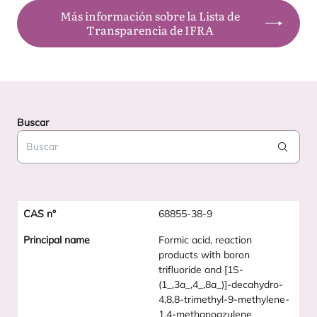
Más información sobre la Lista de
Transparencia de IFRA
Buscar
Search
68855-38-9
Formic acid, reaction
products with boron
trifluoride and [1S-
(1_,3a_,4_,8a_)]-decahydro-
4,8,8-trimethyl-9-methylene-
1,4-methanoazulene