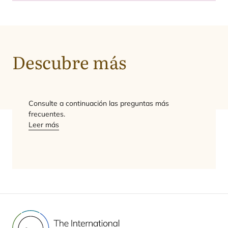
Descubre más
Con­sul­te a con­ti­nua­ción las pre­gun­tas más
frecuentes.
Leer más