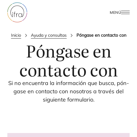
MENÚ
Inicio
Ayuda y consultas
Póngase en contacto con
Póngase en
contacto con
Si no encuen­tra la infor­ma­ción que bus­ca, pón­
ga­se en con­tac­to con noso­tros a tra­vés del
siguien­te formulario.