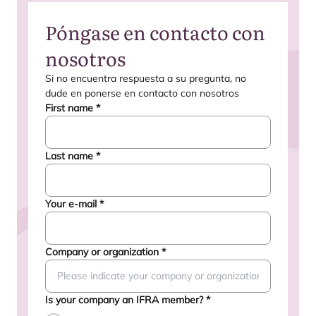
Póngase en contacto con
nosotros
Si no encuen­tra res­pues­ta a su pre­gun­ta, no
dude en poner­se en con­tac­to con nosotros
First name
*
Last name
*
Your e-mail
*
Company or organization
*
Is your company an IFRA member?
*