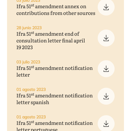
03 julio 2023
st
Ifra
51
amendment annex on
contributions from other sources
28 junio 2023
st
Ifra
51
amendment end of
consultation letter final april
19
2023
03 julio 2023
st
Ifra
51
amendment notification
letter
01 agosto 2023
st
Ifra
51
amendment notification
letter spanish
01 agosto 2023
st
Ifra
51
amendment notification
letter portuguese