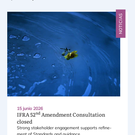
Anterior
Siguiente
NOTICIAS
15 junio 2026
nd
IFRA
52
Amendment Consultation
closed
Strong sta­kehol­der enga­ge­ment sup­ports refi­ne­
ment of Stan­dards and guidance.