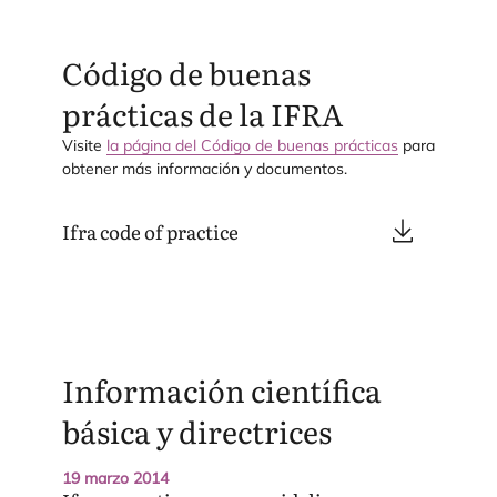
Código de buenas
prácticas de la
IFRA
Visi­te
la pági­na del Códi­go de bue­nas prác­ti­cas
para
obte­ner más infor­ma­ción y documentos.
Ifra code of practice
Información científica
básica y directrices
19 marzo 2014