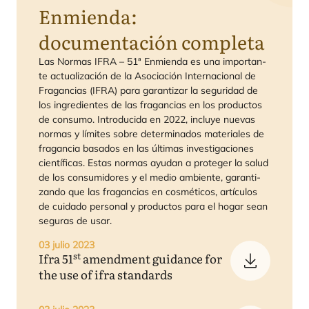
Enmienda:
documentación completa
Las Nor­mas
IFRA
–
51
ª Enmien­da es una impor­tan­
te actua­li­za­ción de la Aso­cia­ción Inter­na­cio­nal de
Fra­gan­cias (
IFRA
) para garan­ti­zar la segu­ri­dad de
los ingre­dien­tes de las fra­gan­cias en los pro­duc­tos
de con­su­mo. Intro­du­ci­da en
2022
, inclu­ye nue­vas
nor­mas y lími­tes sobre deter­mi­na­dos mate­ria­les de
fra­gan­cia basa­dos en las últi­mas inves­ti­ga­cio­nes
cien­tí­fi­cas. Estas nor­mas ayu­dan a pro­te­ger la salud
de los con­su­mi­do­res y el medio ambien­te, garan­ti­
zan­do que las fra­gan­cias en cos­mé­ti­cos, artícu­los
de cui­da­do per­so­nal y pro­duc­tos para el hogar sean
segu­ras de usar.
03 julio 2023
st
Ifra
51
amendment guidance for
the use of ifra standards