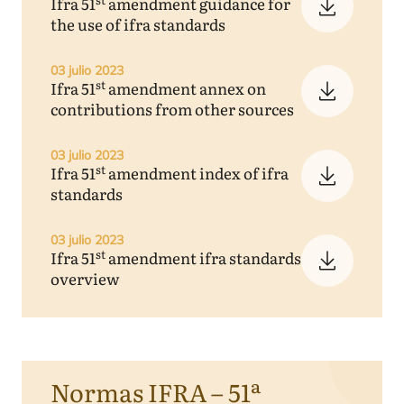
Ifra
51
amendment guidance for
the use of ifra standards
03 julio 2023
st
Ifra
51
amendment annex on
contributions from other sources
03 julio 2023
st
Ifra
51
amendment index of ifra
standards
03 julio 2023
st
Ifra
51
amendment ifra standards
overview
Normas
IFRA
–
51
ª