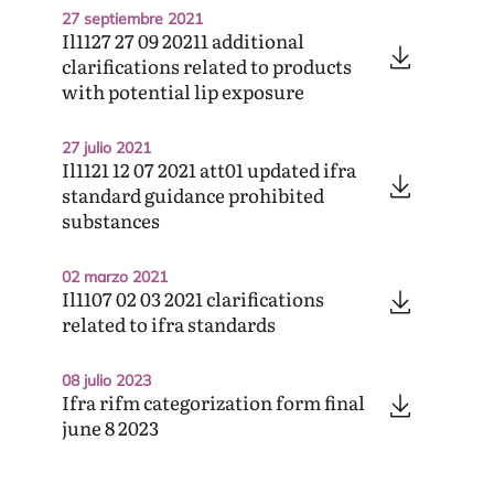
27 septiembre 2021
Il
1127
27
09
20211
additional
clarifications related to products
with potential lip exposure
27 julio 2021
Il
1121
12
07
2021
att
01
updated ifra
standard guidance prohibited
substances
02 marzo 2021
Il
1107
02
03
2021
clarifications
related to ifra standards
08 julio 2023
Ifra rifm categorization form final
june
8
2023