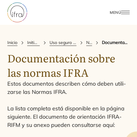
MENÚ
Inicio
Initiatives & Positions
Uso seguro y ciencia de las fragancias
Normas IFRA
Documentación sobre las normas IFRA
Documentación sobre
las normas
IFRA
Estos docu­men­tos des­cri­ben cómo deben uti­li­
zar­se las Nor­mas
IFRA
.
La lis­ta com­ple­ta está dis­po­ni­ble en la pági­na
siguien­te. El docu­men­to de orien­ta­ción
IFRA-
RIFM
y su ane­xo pue­den con­sul­tar­se aquí: