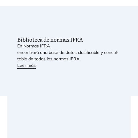
IFRA
Standards Library
Biblioteca de normas
IFRA
En Nor­mas
IFRA
encon­tra­rá una base de datos cla­si­fi­ca­ble y con­sul­
ta­ble de todas las nor­mas
IFRA
.
Leer más