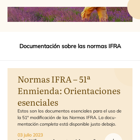
Documentación sobre las normas IFRA
Normas
IFRA
–
51
ª
Enmienda: Orientaciones
esenciales
Estos son los docu­men­tos esen­cia­les para el uso de
la
51
ª modi­fi­ca­ción de las Nor­mas
IFRA
. La docu­
men­ta­ción
com­ple­ta
está dis­po­ni­ble jus­to debajo.
03 julio 2023
st