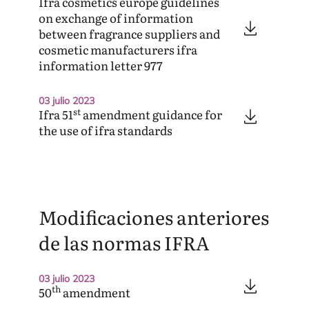
Ifra cosmetics europe guidelines
on exchange of information
between fragrance suppliers and
cosmetic manufacturers ifra
information letter
977
03 julio 2023
st
Ifra
51
amendment guidance for
the use of ifra standards
Modificaciones anteriores
de las normas
IFRA
03 julio 2023
th
50
amendment