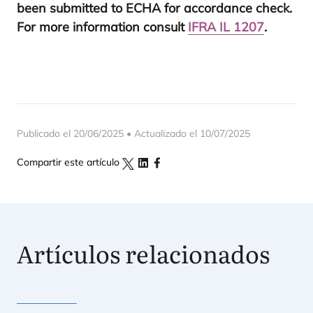
been sub­mit­ted to
ECHA
for accor­dan­ce check.
For more infor­ma­tion con­sult
IFRA
IL
1207
.
Publicado el 20/06/2025 • Actualizado el 10/07/2025
Compartir este artículo
Artículos relacionados