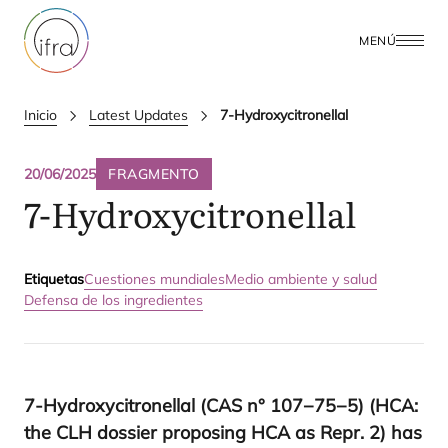
MENÚ
Inicio
Latest Updates
7-Hydroxycitronellal
20/06/2025
FRAGMENTO
7
‑Hydroxycitronellal
Etiquetas
Cuestiones mundiales
Medio ambiente y salud
Defensa de los ingredientes
7
‑Hydroxycitronellal (
CAS
n°
107
−
75
−
5
) (
HCA
:
the
CLH
dos­sier pro­po­sing
HCA
as Repr.
2
) has