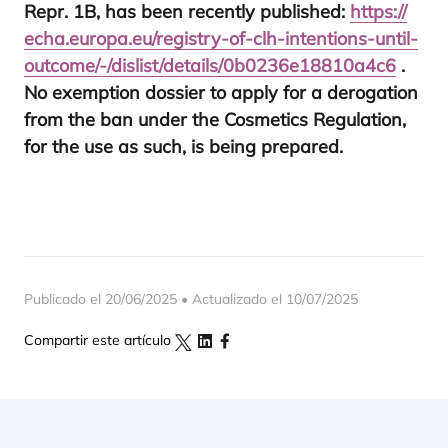
Repr.
1
B
, has been recently published:
https://​
echa​.euro​pa​.eu/​r​e​g​i​s​t​r​y​-​o​f​-​c​l​h​-​i​n​t​e​n​t​i​o​n​s​-​u​n​t​i​l​-​
o​u​t​c​o​m​e​/​-​/​d​i​s​l​i​s​t​/​d​e​t​a​i​l​s​/​
0
​b​
0
2
3
6
​e​
1
8
8
1
0
a
4
c
6
.
No exem­ption dos­sier to apply for a dero­ga­tion
from the ban under the Cos­me­tics Regu­la­tion,
for the use as such, is being prepared.
Publicado el 20/06/2025 • Actualizado el 10/07/2025
Compartir este artículo