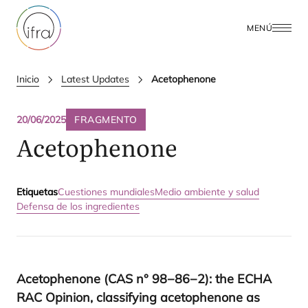
MENÚ
Inicio
Latest Updates
Acetophenone
20/06/2025
FRAGMENTO
Acetophenone
Etiquetas
Cuestiones mundiales
Medio ambiente y salud
Defensa de los ingredientes
Ace­tophe­no­ne (
CAS
n°
98
−
86
−
2
): the
ECHA
RAC
Opi­nion, clas­sif­ying ace­tophe­no­ne as