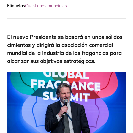
Etiquetas
Cuestiones mundiales
El nue­vo Pre­si­den­te se basa­rá en unos sóli­dos
cimien­tos y diri­gi­rá la aso­cia­ción comer­cial
mun­dial de la indus­tria de las fra­gan­cias para
alcan­zar sus obje­ti­vos estratégicos.