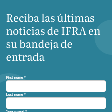
Reciba las últimas
noticias de
IFRA
en
su bandeja de
entrada
First name
*
Last name
*
Your e-mail
*