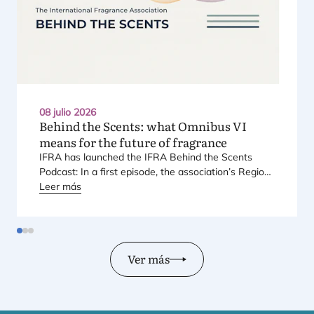
08 julio 2026
Behind the Scents: what Omnibus
VI
means for the future of fragrance
IFRA
has laun­ched the
IFRA
Behind the Scents
Pod­cast: In a first epi­so­de, the asso­cia­tio­n’s Regio­
nal Direc­tor for Euro­pe explains Euro­pe’s land­mark
Leer más
regu­la­tory pac­ka­ge – and why it mat­ters for safety,
inno­va­tion, and the pro­ducts con­su­mers love.
Ver más