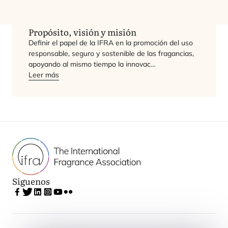
Vision
Mission
Propósito, visión y misión
Defi­nir el papel de la
IFRA
en la pro­mo­ción del uso
res­pon­sa­ble, segu­ro y sos­te­ni­ble de las fra­gan­cias,
apo­yan­do al mis­mo tiem­po la innovac…
Leer más
Síguenos