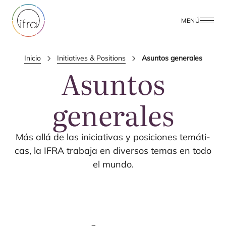
MENÚ
Inicio
Initiatives & Positions
Asuntos generales
Asuntos
generales
Más allá de las ini­cia­ti­vas y posi­cio­nes temá­ti­
cas, la
IFRA
tra­ba­ja en diver­sos temas en todo
el mundo.