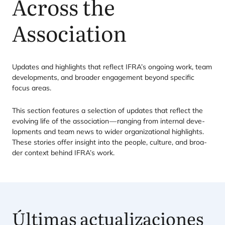
Across the
Association
Upda­tes and high­lights that reflect
IFRA
’s ongoing work, team
deve­lop­ments, and broa­der enga­ge­ment beyond spe­ci­fic
focus areas.
This sec­tion fea­tu­res a selec­tion of upda­tes that reflect the
evol­ving life of the asso­cia­tion — ran­ging from inter­nal deve­
lop­ments and team news to wider orga­ni­za­tio­nal high­lights.
The­se sto­ries offer insight into the peo­ple, cul­tu­re, and broa­
der con­text behind
IFRA
’s work.
Últimas actualizaciones