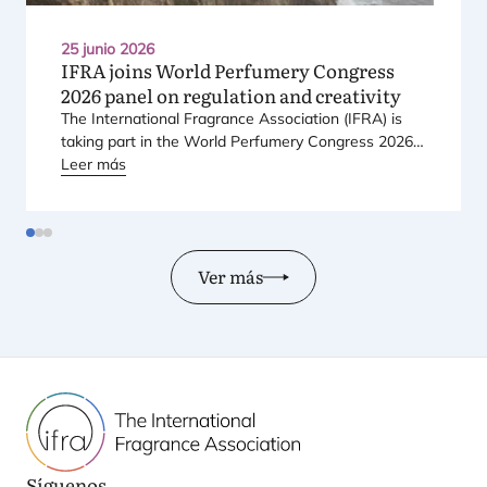
25 junio 2026
IFRA
joins World Perfumery Congress
2026
panel on regulation and creativity
The Inter­na­tio­nal Fra­gran­ce Asso­cia­tion (
IFRA
) is
taking part in the World Per­fu­mery Con­gress
2026
,
held from
Leer más
23
to
25
June
2026
at the Mon­te­rey Con­
fe­ren­ce Cen­ter in Mon­te­rey, Cali­for­nia, in the Uni­ted
States.
Ver más
Síguenos