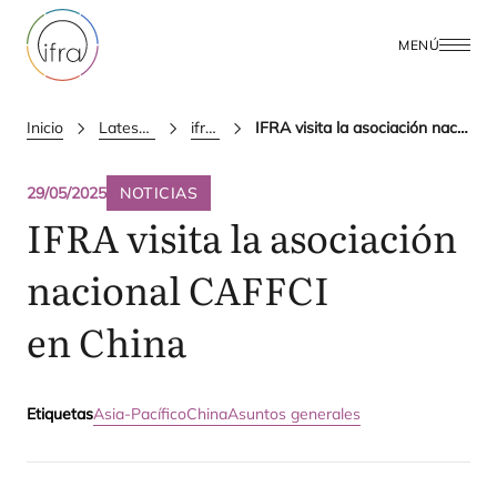
MENÚ
Inicio
Latest Updates
ifra news
IFRA visita la asociación nacional CAFFCI en China
29/05/2025
NOTICIAS
IFRA
visita la asociación
nacional
CAFFCI
en China
Etiquetas
Asia-Pacífico
China
Asuntos generales