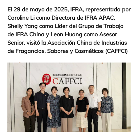
El
29
de mayo de
2025
,
IFRA
, repre­sen­ta­da por
Caro­li­ne Li como Direc­to­ra de
IFRA
APAC
,
Shelly Yang como Líder del Gru­po de Tra­ba­jo
de
IFRA
Chi­na y Leon Huang como Ase­sor
Senior, visi­tó la Aso­cia­ción Chi­na de Indus­trias
de Fra­gan­cias, Sabo­res y Cos­mé­ti­cos (
CAFF­CI
)