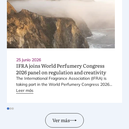
25 junio 2026
IFRA
joins World Perfumery Congress
2026
panel on regulation and creativity
The Inter­na­tio­nal Fra­gran­ce Asso­cia­tion (
IFRA
) is
taking part in the World Per­fu­mery Con­gress
2026
,
held from
Leer más
23
to
25
June
2026
at the Mon­te­rey Con­
fe­ren­ce Cen­ter in Mon­te­rey, Cali­for­nia, in the Uni­ted
States.
Ver más