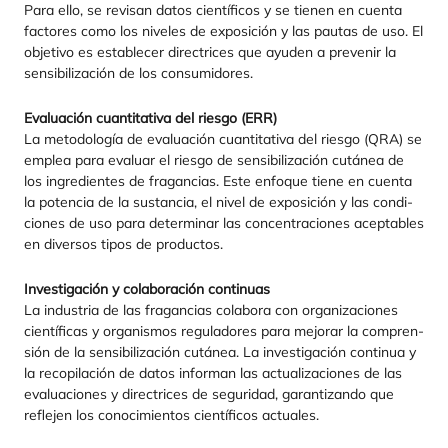
Para ello, se revi­san datos cien­tí­fi­cos y se tie­nen en cuen­ta
fac­to­res como los nive­les de expo­si­ción y las pau­tas de uso. El
obje­ti­vo es esta­ble­cer direc­tri­ces que ayu­den a pre­ve­nir la
sen­si­bi­li­za­ción de los consumidores.
Eva­lua­ción cuan­ti­ta­ti­va del ries­go (
ERR
)
La meto­do­lo­gía de eva­lua­ción cuan­ti­ta­ti­va del ries­go (
QRA
) se
emplea para eva­luar el ries­go de sen­si­bi­li­za­ción cutá­nea de
los ingre­dien­tes de fra­gan­cias. Este enfo­que tie­ne en cuen­ta
la poten­cia de la sus­tan­cia, el nivel de expo­si­ción y las con­di­
cio­nes de uso para deter­mi­nar las con­cen­tra­cio­nes acep­ta­bles
en diver­sos tipos de productos.
Inves­ti­ga­ción y cola­bo­ra­ción con­ti­nuas
La indus­tria de las fra­gan­cias cola­bo­ra con orga­ni­za­cio­nes
cien­tí­fi­cas y orga­nis­mos regu­la­do­res para mejo­rar la com­pren­
sión de la sen­si­bi­li­za­ción cutá­nea. La inves­ti­ga­ción con­ti­nua y
la reco­pi­la­ción de datos infor­man las actua­li­za­cio­nes de las
eva­lua­cio­nes y direc­tri­ces de segu­ri­dad, garan­ti­zan­do que
refle­jen los cono­ci­mien­tos cien­tí­fi­cos actuales.