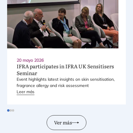
20 mayo 2026
IFRA
participates in
IFRA
UK
Sensitisers
Seminar
Event high­lights latest insights on skin sen­si­ti­sa­tion,
fra­gran­ce allergy and risk assessment
Leer más
Ver más