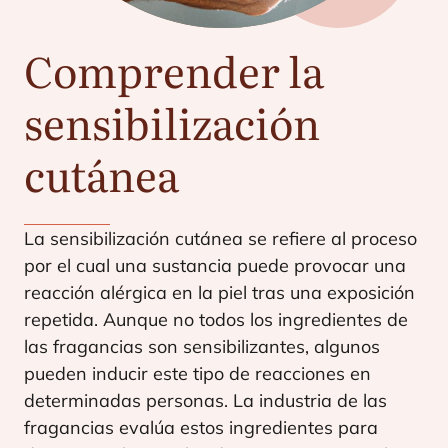
Comprender la
sensibilización
cutánea
La sen­si­bi­li­za­ción cutá­nea se refie­re al pro­ce­so
por el cual una sus­tan­cia pue­de pro­vo­car una
reac­ción alér­gi­ca en la piel tras una expo­si­ción
repe­ti­da. Aun­que no todos los ingre­dien­tes de
las fra­gan­cias son sen­si­bi­li­zan­tes, algu­nos
pue­den indu­cir este tipo de reac­cio­nes en
deter­mi­na­das per­so­nas. La indus­tria de las
fra­gan­cias eva­lúa estos ingre­dien­tes para