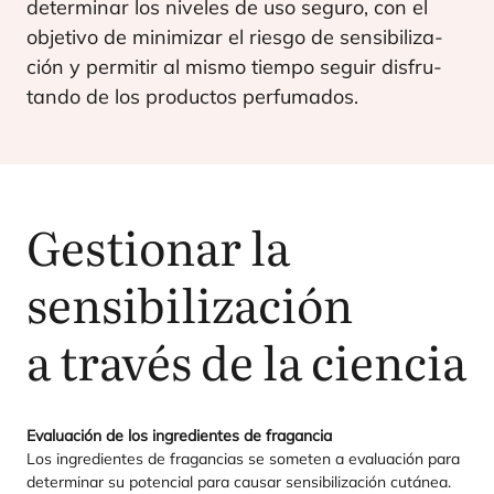
deter­mi­nar los nive­les de uso segu­ro, con el
obje­ti­vo de mini­mi­zar el ries­go de sen­si­bi­li­za­
ción y per­mi­tir al mis­mo tiem­po seguir dis­fru­
tan­do de los pro­duc­tos perfumados.
Gestionar la
sensibilización
a través de la ciencia
Eva­lua­ción de los ingre­dien­tes de fra­gan­cia
Los ingre­dien­tes de fra­gan­cias se some­ten a eva­lua­ción para
deter­mi­nar su poten­cial para cau­sar sen­si­bi­li­za­ción cutá­nea.