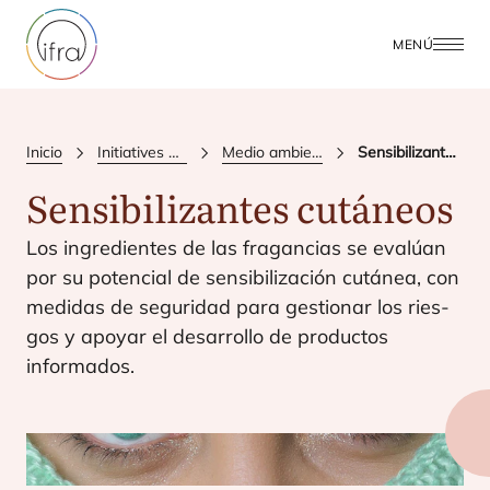
MENÚ
Inicio
Initiatives & Positions
Medio ambiente y salud
Sensibilizantes cutáneos
Sensibilizantes cutáneos
Los ingre­dien­tes de las fra­gan­cias se eva­lúan
por su poten­cial de sen­si­bi­li­za­ción cutá­nea, con
medi­das de segu­ri­dad para ges­tio­nar los ries­
gos y apo­yar el desa­rro­llo de pro­duc­tos
informados.