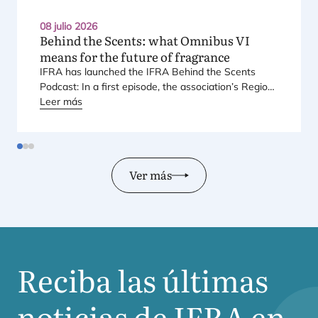
08 julio 2026
Behind the Scents: what Omnibus
VI
means for the future of fragrance
IFRA
has laun­ched the
IFRA
Behind the Scents
Pod­cast: In a first epi­so­de, the asso­cia­tio­n’s Regio­
nal Direc­tor for Euro­pe explains Euro­pe’s land­mark
Leer más
regu­la­tory pac­ka­ge – and why it mat­ters for safety,
inno­va­tion, and the pro­ducts con­su­mers love.
Ver más
Reciba las últimas
noticias de
IFRA
en