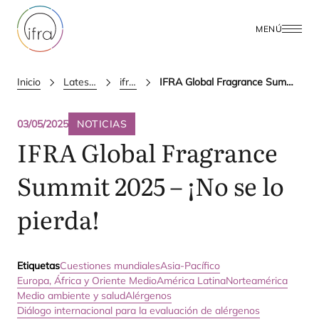
MENÚ
Inicio
Latest Updates
ifra news
IFRA Global Fragrance Summit 2025 - ¡No se lo pierda!
03/05/2025
NOTICIAS
IFRA
Global Fragrance
Summit
2025
– ¡No se lo
pierda!
Etiquetas
Cuestiones mundiales
Asia-Pacífico
Europa, África y Oriente Medio
América Latina
Norteamérica
Medio ambiente y salud
Alérgenos
Diálogo internacional para la evaluación de alérgenos