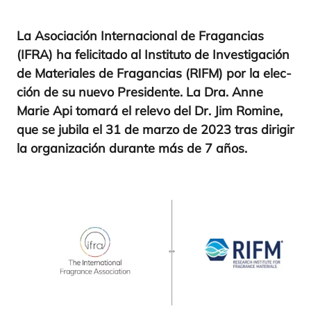
La Aso­cia­ción Inter­na­cio­nal de Fra­gan­cias
(
IFRA
) ha feli­ci­ta­do al Ins­ti­tu­to de Inves­ti­ga­ción
de Mate­ria­les de Fra­gan­cias (
RIFM
) por la elec­
ción de su nue­vo Pre­si­den­te. La Dra. Anne
Marie Api toma­rá el rele­vo del Dr. Jim Romi­ne,
que se jubi­la el
31
de mar­zo de
2023
tras diri­gir
la orga­ni­za­ción duran­te más de
7
años.