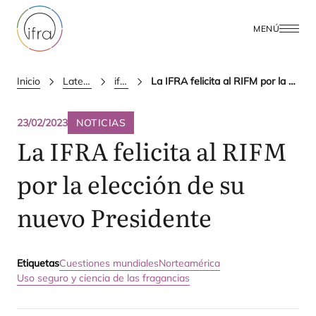
MENÚ
Inicio
Latest Updates
ifra news
La IFRA felicita al RIFM por la elección de su nuevo Presidente
23/02/2023
NOTICIAS
La
IFRA
felicita al
RIFM
por la elección de su
nuevo Presidente
Etiquetas
Cuestiones mundiales
Norteamérica
Uso seguro y ciencia de las fragancias