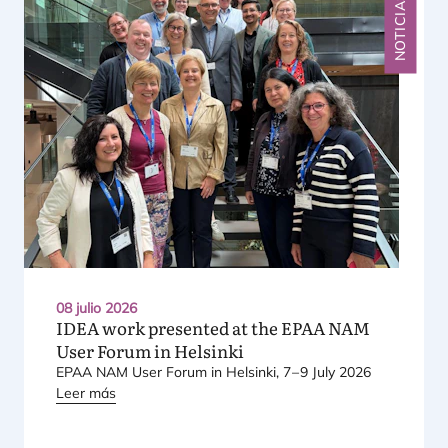
NOTICIAS
08 julio 2026
IDEA
work presented at the
EPAA
NAM
User Forum in Helsinki
EPAA
NAM
User Forum in Hel­sin­ki,
7
–
9
July
2026
Leer más