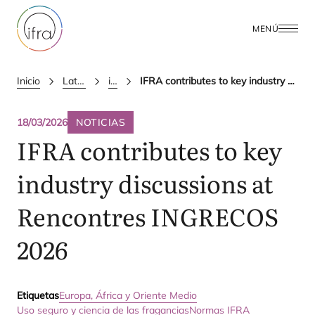
MENÚ
Inicio
Latest Updates
ifra news
IFRA contributes to key industry discussions at Rencontres INGRECOS 2026
18/03/2026
NOTICIAS
IFRA
contributes to key
industry discussions at
Rencontres
INGRECOS
2026
Etiquetas
Europa, África y Oriente Medio
Uso seguro y ciencia de las fragancias
Normas IFRA