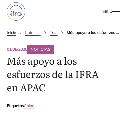
MENÚ
Inicio
Latest Updates
ifra news
Más apoyo a los esfuerzos de la IFRA en APAC
01/05/2025
NOTICIAS
Más apoyo a los
esfuerzos de la
IFRA
en
APAC
Etiquetas
China