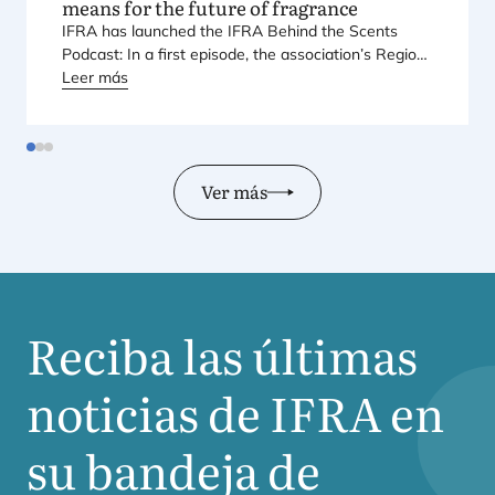
means for the future of fragrance
IFRA
has laun­ched the
IFRA
Behind the Scents
Pod­cast: In a first epi­so­de, the asso­cia­tio­n’s Regio­
nal Direc­tor for Euro­pe explains Euro­pe’s land­mark
Leer más
regu­la­tory pac­ka­ge – and why it mat­ters for safety,
inno­va­tion, and the pro­ducts con­su­mers love.
Ver más
Reciba las últimas
noticias de
IFRA
en
su bandeja de