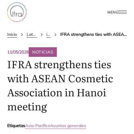
MENÚ
Inicio
Latest Updates
ifra news
IFRA strengthens ties with ASEAN Cosmetic Association in Hanoi meeting
11/05/2026
NOTICIAS
IFRA
strengthens ties
with
ASEAN
Cosmetic
Association in Hanoi
meeting
Etiquetas
Asia-Pacífico
Asuntos generales